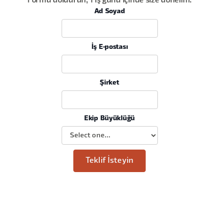
Formu doldurun, 1 iş günü içinde size dönelim.
Ad Soyad
İş E-postası
Şirket
Ekip Büyüklüğü