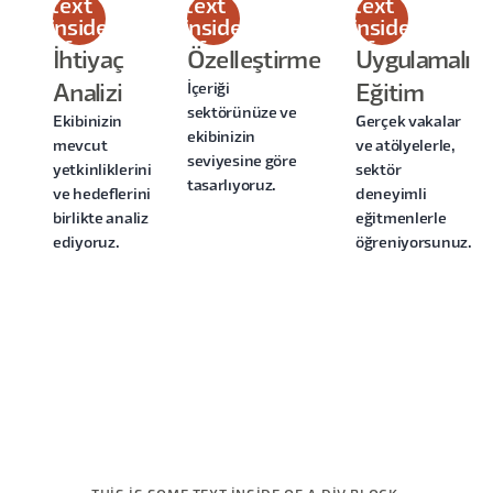
text
text
text
inside
inside
inside
of a
of a
of a
İhtiyaç
Özelleştirme
Uygulamalı
div
div
div
İçeriği
Analizi
Eğitim
block.
block.
block.
sektörünüze ve
Ekibinizin
Gerçek vakalar
ekibinizin
mevcut
ve atölyelerle,
seviyesine göre
yetkinliklerini
sektör
tasarlıyoruz.
ve hedeflerini
deneyimli
birlikte analiz
eğitmenlerle
ediyoruz.
öğreniyorsunuz.