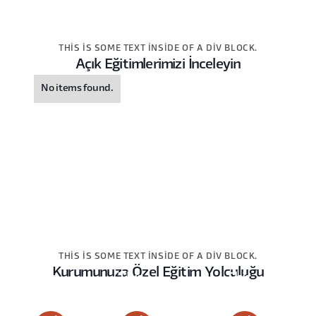
THIS IS SOME TEXT INSIDE OF A DIV BLOCK.
Açık Eğitimlerimizi İnceleyin
No items found.
THIS IS SOME TEXT INSIDE OF A DIV BLOCK.
Kurumunuza Özel Eğitim Yolculuğu
This
This
This
is
is
is
some
some
some