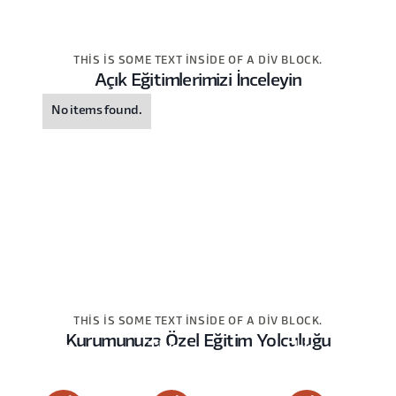
THIS IS SOME TEXT INSIDE OF A DIV BLOCK.
Açık Eğitimlerimizi İnceleyin
No items found.
THIS IS SOME TEXT INSIDE OF A DIV BLOCK.
Kurumunuza Özel Eğitim Yolculuğu
This
This
This
is
is
is
some
some
some