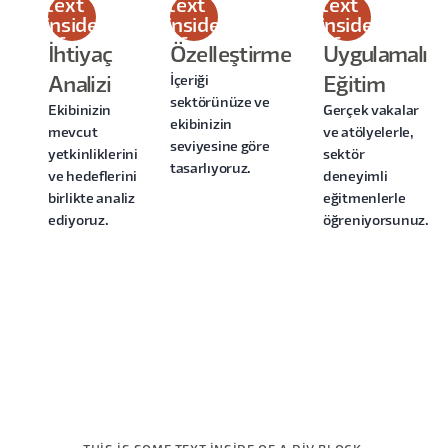
text
text
text
inside
inside
inside
of a
of a
of a
İhtiyaç
Özelleştirme
Uygulamalı
div
div
div
İçeriği
Analizi
Eğitim
block.
block.
block.
sektörünüze ve
Ekibinizin
Gerçek vakalar
ekibinizin
mevcut
ve atölyelerle,
seviyesine göre
yetkinliklerini
sektör
tasarlıyoruz.
ve hedeflerini
deneyimli
birlikte analiz
eğitmenlerle
ediyoruz.
öğreniyorsunuz.