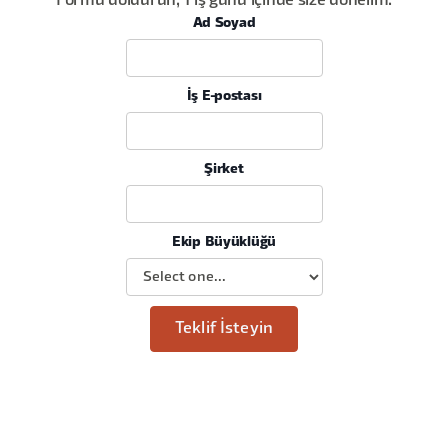
Formu doldurun, 1 iş günü içinde size dönelim.
Ad Soyad
İş E-postası
Şirket
Ekip Büyüklüğü