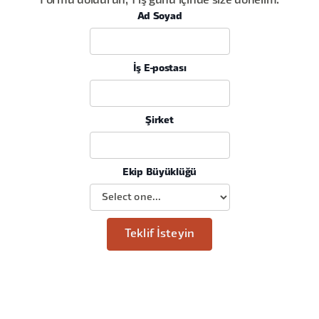
Formu doldurun, 1 iş günü içinde size dönelim.
Ad Soyad
İş E-postası
Şirket
Ekip Büyüklüğü