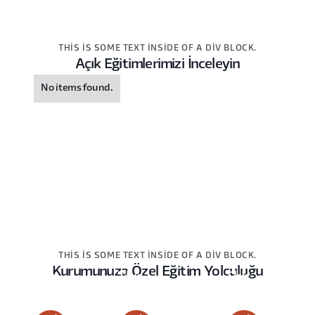
THIS IS SOME TEXT INSIDE OF A DIV BLOCK.
Açık Eğitimlerimizi İnceleyin
No items found.
THIS IS SOME TEXT INSIDE OF A DIV BLOCK.
Kurumunuza Özel Eğitim Yolculuğu
This
This
This
is
is
is
some
some
some