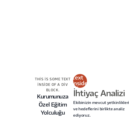
This
is
some
text
THIS IS SOME TEXT
inside
INSIDE OF A DIV
of a
BLOCK.
İhtiyaç Analizi
div
Kurumunuza
block.
Ekibinizin mevcut yetkinlikler
Özel Eğitim
ve hedeflerini birlikte analiz
Yolculuğu
ediyoruz.