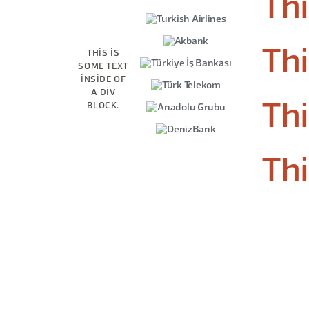
Thi
Thi
THIS IS
SOME TEXT
INSIDE OF
A DIV
BLOCK.
Thi
Thi