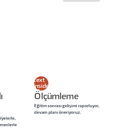
This
is
some
text
inside
of a
ı
Ölçümleme
div
block.
Eğitim sonrası gelişimi raporluyor,
devam planı öneriyoruz.
lyelerle,
tmenlerle