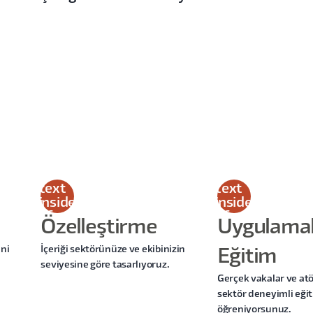
This
This
is
is
some
some
text
text
inside
inside
of a
of a
Özelleştirme
Uygulamal
div
div
block.
block.
ini
İçeriği sektörünüze ve ekibinizin
Eğitim
seviyesine göre tasarlıyoruz.
Gerçek vakalar ve atö
sektör deneyimli eği
öğreniyorsunuz.