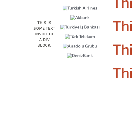
Thi
Thi
THIS IS
SOME TEXT
INSIDE OF
A DIV
BLOCK.
Thi
Thi