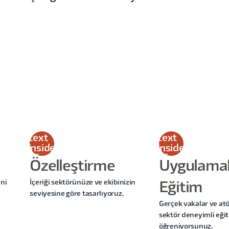
This
This
is
is
some
some
text
text
inside
inside
of a
of a
Özelleştirme
Uygulamal
div
div
block.
block.
ini
İçeriği sektörünüze ve ekibinizin
Eğitim
seviyesine göre tasarlıyoruz.
Gerçek vakalar ve atö
sektör deneyimli eği
öğreniyorsunuz.