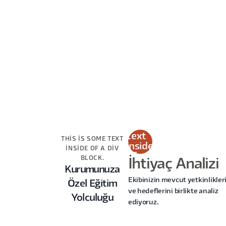
This
is
some
text
THIS IS SOME TEXT
inside
INSIDE OF A DIV
of a
BLOCK.
İhtiyaç Analizi
div
Kurumunuza
block.
Ekibinizin mevcut yetkinlikler
Özel Eğitim
ve hedeflerini birlikte analiz
Yolculuğu
ediyoruz.