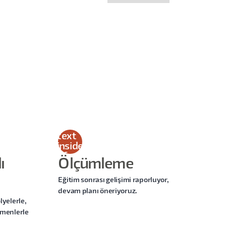
This
is
some
text
inside
of a
ı
Ölçümleme
div
block.
Eğitim sonrası gelişimi raporluyor,
devam planı öneriyoruz.
lyelerle,
tmenlerle