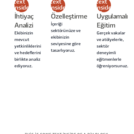
text
text
text
inside
inside
inside
of a
of a
of a
İhtiyaç
Özelleştirme
Uygulamalı
div
div
div
İçeriği
Analizi
Eğitim
block.
block.
block.
sektörünüze ve
Ekibinizin
Gerçek vakalar
ekibinizin
mevcut
ve atölyelerle,
seviyesine göre
yetkinliklerini
sektör
tasarlıyoruz.
ve hedeflerini
deneyimli
birlikte analiz
eğitmenlerle
ediyoruz.
öğreniyorsunuz.