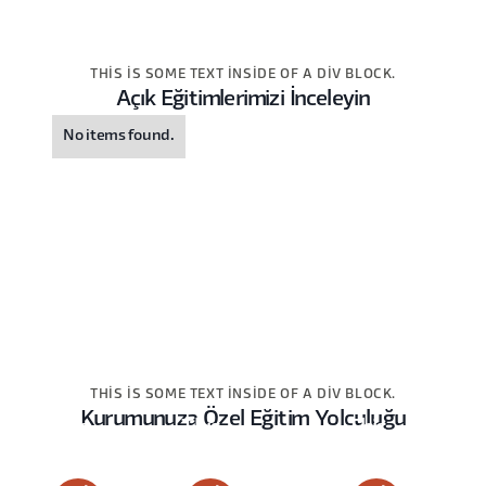
THIS IS SOME TEXT INSIDE OF A DIV BLOCK.
Açık Eğitimlerimizi İnceleyin
No items found.
THIS IS SOME TEXT INSIDE OF A DIV BLOCK.
Kurumunuza Özel Eğitim Yolculuğu
This
This
This
is
is
is
some
some
some