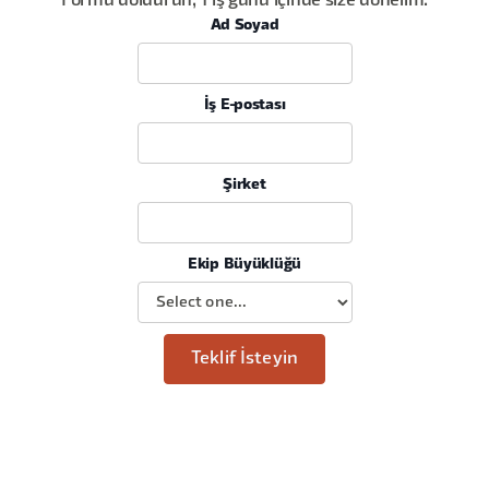
Formu doldurun, 1 iş günü içinde size dönelim.
Ad Soyad
İş E-postası
Şirket
Ekip Büyüklüğü