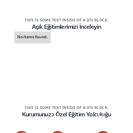
THIS IS SOME TEXT INSIDE OF A DIV BLOCK.
Açık Eğitimlerimizi İnceleyin
No items found.
THIS IS SOME TEXT INSIDE OF A DIV BLOCK.
Kurumunuza Özel Eğitim Yolculuğu
This
This
This
is
is
is
some
some
some