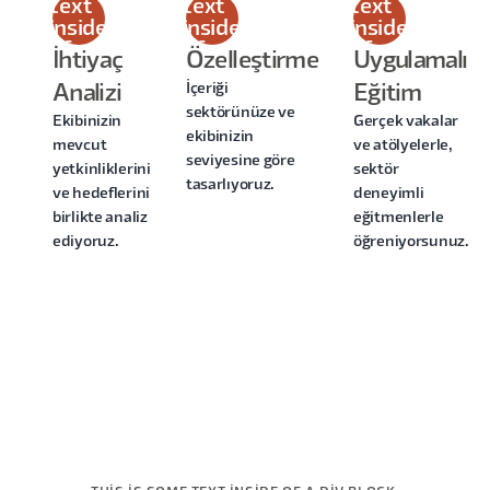
text
text
text
inside
inside
inside
of a
of a
of a
İhtiyaç
Özelleştirme
Uygulamalı
div
div
div
İçeriği
Analizi
Eğitim
block.
block.
block.
sektörünüze ve
Ekibinizin
Gerçek vakalar
ekibinizin
mevcut
ve atölyelerle,
seviyesine göre
yetkinliklerini
sektör
tasarlıyoruz.
ve hedeflerini
deneyimli
birlikte analiz
eğitmenlerle
ediyoruz.
öğreniyorsunuz.