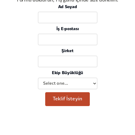
Formu doldurun, 1 iş günü içinde size dönelim.
Ad Soyad
İş E-postası
Şirket
Ekip Büyüklüğü