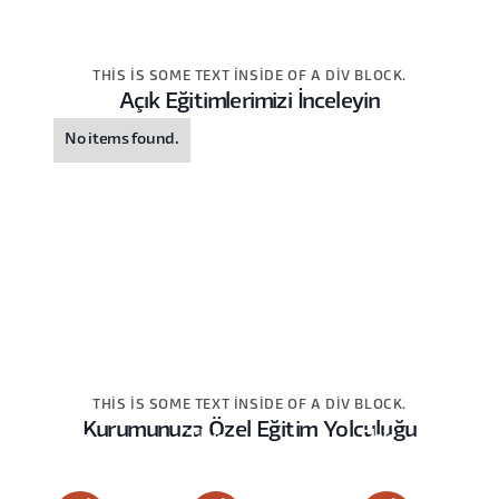
THIS IS SOME TEXT INSIDE OF A DIV BLOCK.
Açık Eğitimlerimizi İnceleyin
No items found.
THIS IS SOME TEXT INSIDE OF A DIV BLOCK.
Kurumunuza Özel Eğitim Yolculuğu
This
This
This
is
is
is
some
some
some