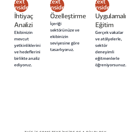
text
text
text
inside
inside
inside
of a
of a
of a
İhtiyaç
Özelleştirme
Uygulamalı
div
div
div
İçeriği
Analizi
Eğitim
block.
block.
block.
sektörünüze ve
Ekibinizin
Gerçek vakalar
ekibinizin
mevcut
ve atölyelerle,
seviyesine göre
yetkinliklerini
sektör
tasarlıyoruz.
ve hedeflerini
deneyimli
birlikte analiz
eğitmenlerle
ediyoruz.
öğreniyorsunuz.