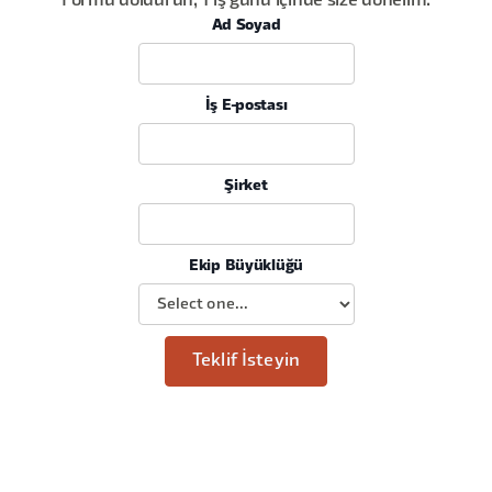
Formu doldurun, 1 iş günü içinde size dönelim.
Ad Soyad
İş E-postası
Şirket
Ekip Büyüklüğü