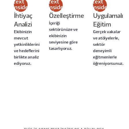
text
text
text
inside
inside
inside
of a
of a
of a
İhtiyaç
Özelleştirme
Uygulamalı
div
div
div
İçeriği
Analizi
Eğitim
block.
block.
block.
sektörünüze ve
Ekibinizin
Gerçek vakalar
ekibinizin
mevcut
ve atölyelerle,
seviyesine göre
yetkinliklerini
sektör
tasarlıyoruz.
ve hedeflerini
deneyimli
birlikte analiz
eğitmenlerle
ediyoruz.
öğreniyorsunuz.