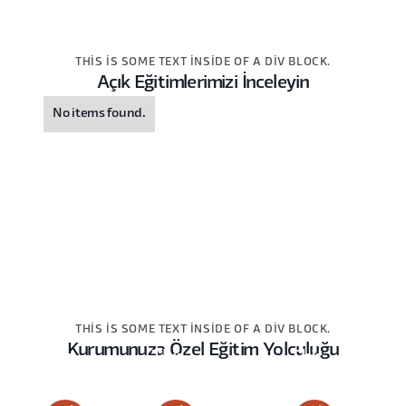
THIS IS SOME TEXT INSIDE OF A DIV BLOCK.
Açık Eğitimlerimizi İnceleyin
No items found.
THIS IS SOME TEXT INSIDE OF A DIV BLOCK.
Kurumunuza Özel Eğitim Yolculuğu
This
This
This
is
is
is
some
some
some