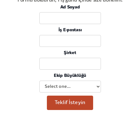
Formu doldurun, 1 iş günü içinde size dönelim.
Ad Soyad
İş E-postası
Şirket
Ekip Büyüklüğü