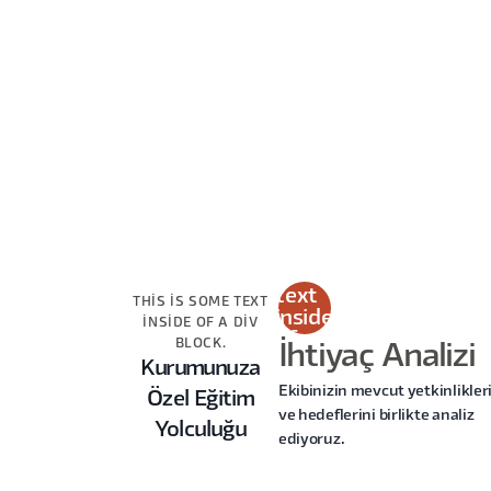
This
is
some
text
THIS IS SOME TEXT
inside
INSIDE OF A DIV
of a
BLOCK.
İhtiyaç Analizi
div
Kurumunuza
block.
Ekibinizin mevcut yetkinlikler
Özel Eğitim
ve hedeflerini birlikte analiz
Yolculuğu
ediyoruz.