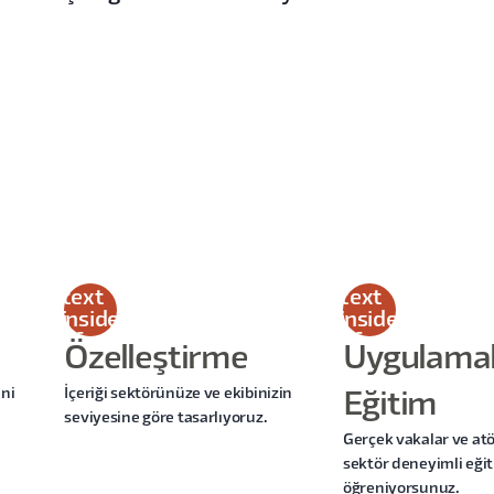
This
This
is
is
some
some
text
text
inside
inside
of a
of a
Özelleştirme
Uygulamal
div
div
block.
block.
ini
İçeriği sektörünüze ve ekibinizin
Eğitim
seviyesine göre tasarlıyoruz.
Gerçek vakalar ve atö
sektör deneyimli eği
öğreniyorsunuz.