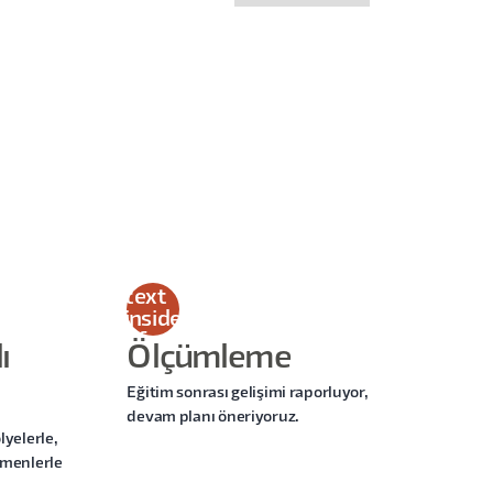
This
is
some
text
inside
of a
ı
Ölçümleme
div
block.
Eğitim sonrası gelişimi raporluyor,
devam planı öneriyoruz.
lyelerle,
tmenlerle