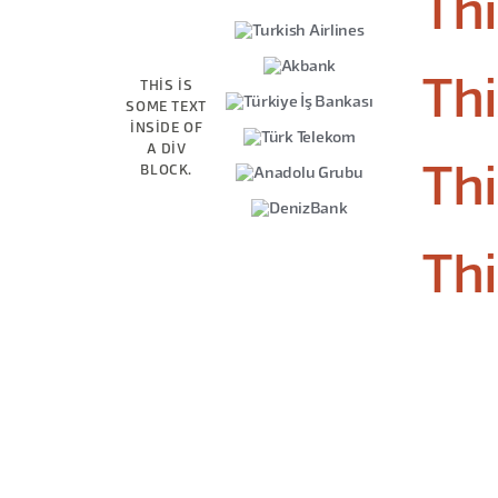
Thi
Thi
THIS IS
SOME TEXT
INSIDE OF
A DIV
BLOCK.
Thi
Thi