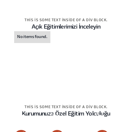
THIS IS SOME TEXT INSIDE OF A DIV BLOCK.
Açık Eğitimlerimizi İnceleyin
No items found.
THIS IS SOME TEXT INSIDE OF A DIV BLOCK.
Kurumunuza Özel Eğitim Yolculuğu
This
This
This
is
is
is
some
some
some