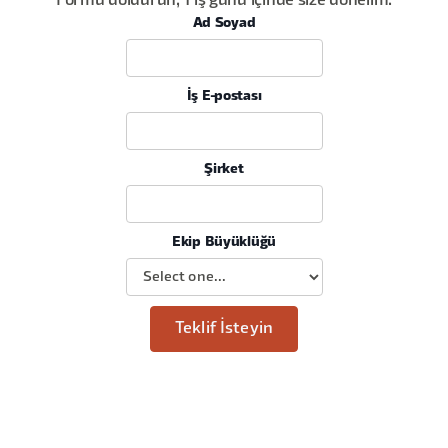
Formu doldurun, 1 iş günü içinde size dönelim.
Ad Soyad
İş E-postası
Şirket
Ekip Büyüklüğü