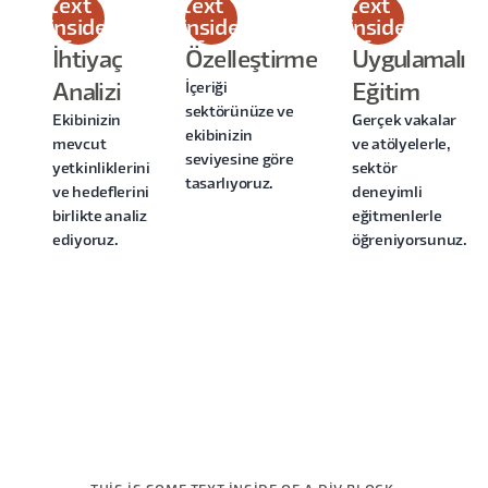
text
text
text
inside
inside
inside
of a
of a
of a
İhtiyaç
Özelleştirme
Uygulamalı
div
div
div
İçeriği
Analizi
Eğitim
block.
block.
block.
sektörünüze ve
Ekibinizin
Gerçek vakalar
ekibinizin
mevcut
ve atölyelerle,
seviyesine göre
yetkinliklerini
sektör
tasarlıyoruz.
ve hedeflerini
deneyimli
birlikte analiz
eğitmenlerle
ediyoruz.
öğreniyorsunuz.