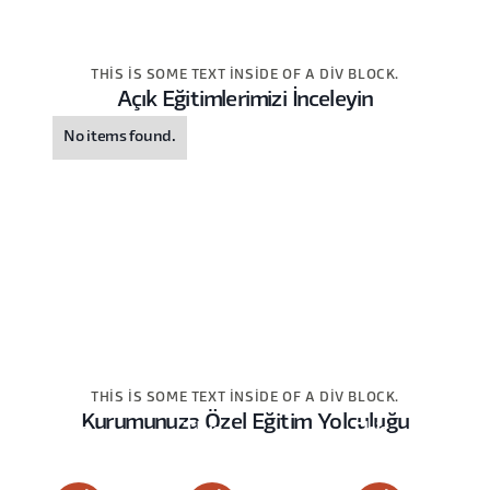
THIS IS SOME TEXT INSIDE OF A DIV BLOCK.
Açık Eğitimlerimizi İnceleyin
No items found.
THIS IS SOME TEXT INSIDE OF A DIV BLOCK.
Kurumunuza Özel Eğitim Yolculuğu
This
This
This
is
is
is
some
some
some