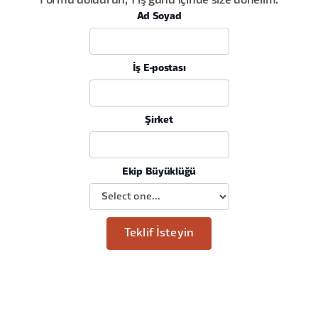
Formu doldurun, 1 iş günü içinde size dönelim.
Ad Soyad
İş E-postası
Şirket
Ekip Büyüklüğü