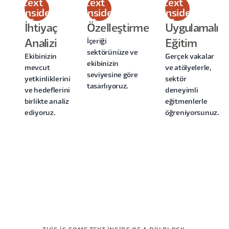
text
text
text
inside
inside
inside
of a
of a
of a
İhtiyaç
Özelleştirme
Uygulamalı
div
div
div
İçeriği
Analizi
Eğitim
block.
block.
block.
sektörünüze ve
Ekibinizin
Gerçek vakalar
ekibinizin
mevcut
ve atölyelerle,
seviyesine göre
yetkinliklerini
sektör
tasarlıyoruz.
ve hedeflerini
deneyimli
birlikte analiz
eğitmenlerle
ediyoruz.
öğreniyorsunuz.