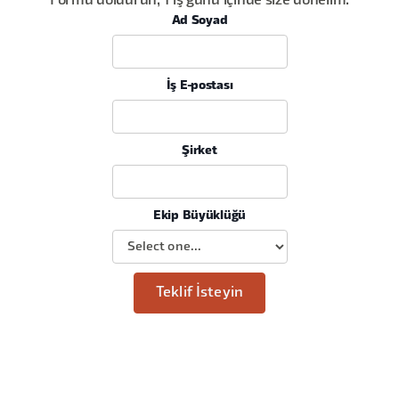
Formu doldurun, 1 iş günü içinde size dönelim.
Ad Soyad
İş E-postası
Şirket
Ekip Büyüklüğü