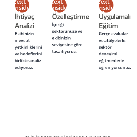
text
text
text
inside
inside
inside
of a
of a
of a
İhtiyaç
Özelleştirme
Uygulamalı
div
div
div
İçeriği
Analizi
Eğitim
block.
block.
block.
sektörünüze ve
Ekibinizin
Gerçek vakalar
ekibinizin
mevcut
ve atölyelerle,
seviyesine göre
yetkinliklerini
sektör
tasarlıyoruz.
ve hedeflerini
deneyimli
birlikte analiz
eğitmenlerle
ediyoruz.
öğreniyorsunuz.