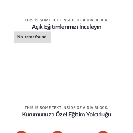
THIS IS SOME TEXT INSIDE OF A DIV BLOCK.
Açık Eğitimlerimizi İnceleyin
No items found.
THIS IS SOME TEXT INSIDE OF A DIV BLOCK.
Kurumunuza Özel Eğitim Yolculuğu
This
This
This
is
is
is
some
some
some