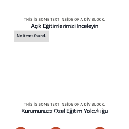
THIS IS SOME TEXT INSIDE OF A DIV BLOCK.
Açık Eğitimlerimizi İnceleyin
No items found.
THIS IS SOME TEXT INSIDE OF A DIV BLOCK.
Kurumunuza Özel Eğitim Yolculuğu
This
This
This
is
is
is
some
some
some