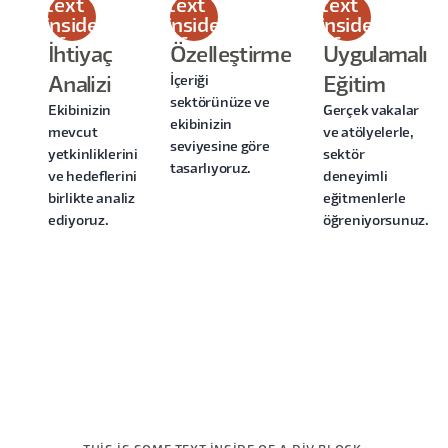
text
text
text
inside
inside
inside
of a
of a
of a
İhtiyaç
Özelleştirme
Uygulamalı
div
div
div
İçeriği
Analizi
Eğitim
block.
block.
block.
sektörünüze ve
Ekibinizin
Gerçek vakalar
ekibinizin
mevcut
ve atölyelerle,
seviyesine göre
yetkinliklerini
sektör
tasarlıyoruz.
ve hedeflerini
deneyimli
birlikte analiz
eğitmenlerle
ediyoruz.
öğreniyorsunuz.