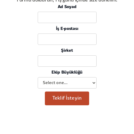
Formu doldurun, 1 iş günü içinde size dönelim.
Ad Soyad
İş E-postası
Şirket
Ekip Büyüklüğü