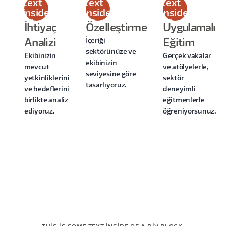
text
text
text
inside
inside
inside
of a
of a
of a
İhtiyaç
Özelleştirme
Uygulamalı
div
div
div
İçeriği
Analizi
Eğitim
block.
block.
block.
sektörünüze ve
Ekibinizin
Gerçek vakalar
ekibinizin
mevcut
ve atölyelerle,
seviyesine göre
yetkinliklerini
sektör
tasarlıyoruz.
ve hedeflerini
deneyimli
birlikte analiz
eğitmenlerle
ediyoruz.
öğreniyorsunuz.