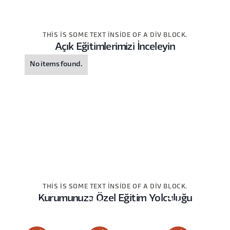
THIS IS SOME TEXT INSIDE OF A DIV BLOCK.
Açık Eğitimlerimizi İnceleyin
No items found.
THIS IS SOME TEXT INSIDE OF A DIV BLOCK.
Kurumunuza Özel Eğitim Yolculuğu
This
This
This
is
is
is
some
some
some