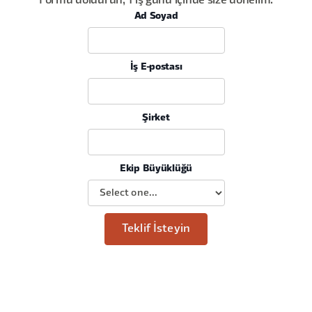
Formu doldurun, 1 iş günü içinde size dönelim.
Ad Soyad
İş E-postası
Şirket
Ekip Büyüklüğü