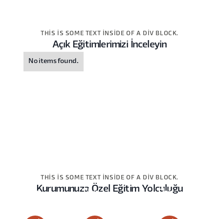
THIS IS SOME TEXT INSIDE OF A DIV BLOCK.
Açık Eğitimlerimizi İnceleyin
No items found.
THIS IS SOME TEXT INSIDE OF A DIV BLOCK.
Kurumunuza Özel Eğitim Yolculuğu
This
This
This
is
is
is
some
some
some