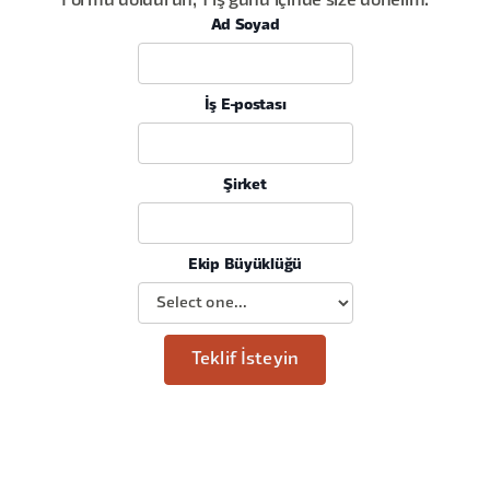
Formu doldurun, 1 iş günü içinde size dönelim.
Ad Soyad
İş E-postası
Şirket
Ekip Büyüklüğü