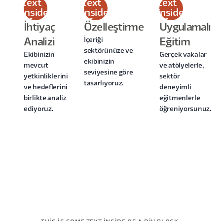
text
text
text
inside
inside
inside
of a
of a
of a
İhtiyaç
Özelleştirme
Uygulamalı
div
div
div
İçeriği
Analizi
Eğitim
block.
block.
block.
sektörünüze ve
Ekibinizin
Gerçek vakalar
ekibinizin
mevcut
ve atölyelerle,
seviyesine göre
yetkinliklerini
sektör
tasarlıyoruz.
ve hedeflerini
deneyimli
birlikte analiz
eğitmenlerle
ediyoruz.
öğreniyorsunuz.