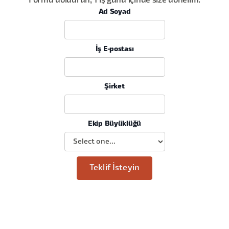
Formu doldurun, 1 iş günü içinde size dönelim.
Ad Soyad
İş E-postası
Şirket
Ekip Büyüklüğü