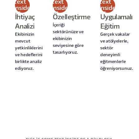
text
text
text
inside
inside
inside
of a
of a
of a
İhtiyaç
Özelleştirme
Uygulamalı
div
div
div
İçeriği
Analizi
Eğitim
block.
block.
block.
sektörünüze ve
Ekibinizin
Gerçek vakalar
ekibinizin
mevcut
ve atölyelerle,
seviyesine göre
yetkinliklerini
sektör
tasarlıyoruz.
ve hedeflerini
deneyimli
birlikte analiz
eğitmenlerle
ediyoruz.
öğreniyorsunuz.