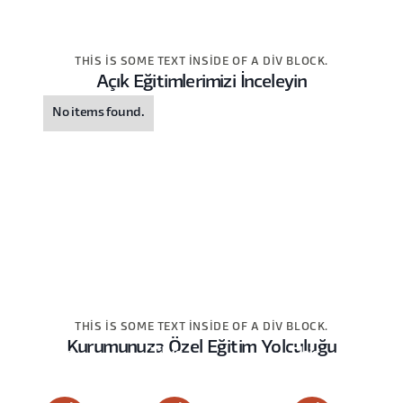
THIS IS SOME TEXT INSIDE OF A DIV BLOCK.
Açık Eğitimlerimizi İnceleyin
No items found.
THIS IS SOME TEXT INSIDE OF A DIV BLOCK.
Kurumunuza Özel Eğitim Yolculuğu
This
This
This
is
is
is
some
some
some