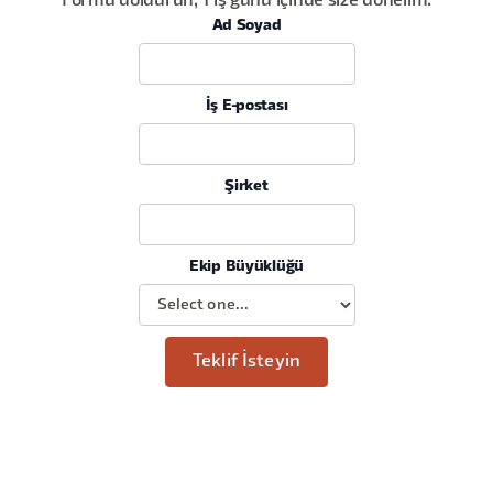
Formu doldurun, 1 iş günü içinde size dönelim.
Ad Soyad
İş E-postası
Şirket
Ekip Büyüklüğü