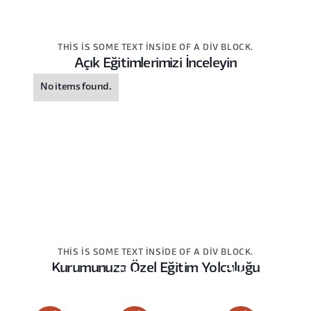
THIS IS SOME TEXT INSIDE OF A DIV BLOCK.
Açık Eğitimlerimizi İnceleyin
No items found.
THIS IS SOME TEXT INSIDE OF A DIV BLOCK.
Kurumunuza Özel Eğitim Yolculuğu
This
This
This
is
is
is
some
some
some