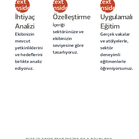
text
text
text
inside
inside
inside
of a
of a
of a
İhtiyaç
Özelleştirme
Uygulamalı
div
div
div
İçeriği
Analizi
Eğitim
block.
block.
block.
sektörünüze ve
Ekibinizin
Gerçek vakalar
ekibinizin
mevcut
ve atölyelerle,
seviyesine göre
yetkinliklerini
sektör
tasarlıyoruz.
ve hedeflerini
deneyimli
birlikte analiz
eğitmenlerle
ediyoruz.
öğreniyorsunuz.