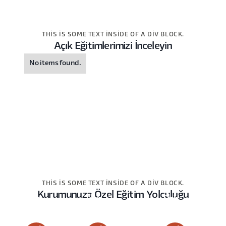
THIS IS SOME TEXT INSIDE OF A DIV BLOCK.
Açık Eğitimlerimizi İnceleyin
No items found.
THIS IS SOME TEXT INSIDE OF A DIV BLOCK.
Kurumunuza Özel Eğitim Yolculuğu
This
This
This
is
is
is
some
some
some