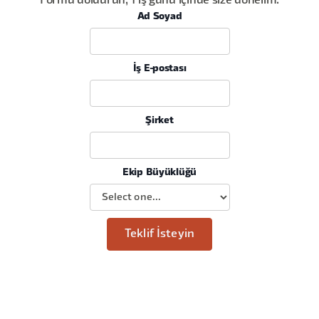
Formu doldurun, 1 iş günü içinde size dönelim.
Ad Soyad
İş E-postası
Şirket
Ekip Büyüklüğü