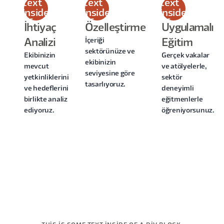
text
text
text
inside
inside
inside
of a
of a
of a
İhtiyaç
Özelleştirme
Uygulamalı
div
div
div
İçeriği
Analizi
Eğitim
block.
block.
block.
sektörünüze ve
Ekibinizin
Gerçek vakalar
ekibinizin
mevcut
ve atölyelerle,
seviyesine göre
yetkinliklerini
sektör
tasarlıyoruz.
ve hedeflerini
deneyimli
birlikte analiz
eğitmenlerle
ediyoruz.
öğreniyorsunuz.