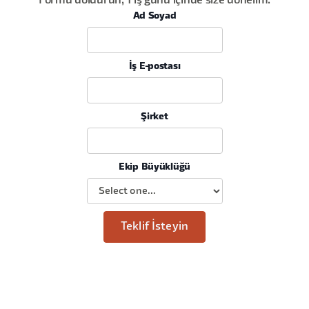
Formu doldurun, 1 iş günü içinde size dönelim.
Ad Soyad
İş E-postası
Şirket
Ekip Büyüklüğü