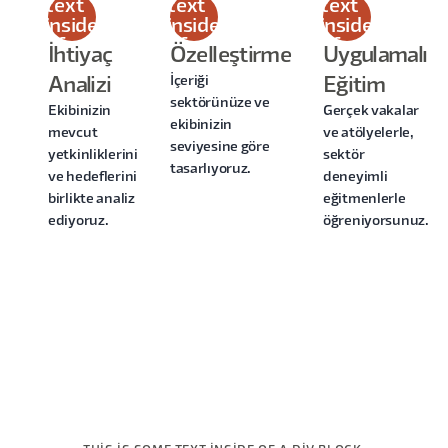
text
text
text
inside
inside
inside
of a
of a
of a
İhtiyaç
Özelleştirme
Uygulamalı
div
div
div
İçeriği
Analizi
Eğitim
block.
block.
block.
sektörünüze ve
Ekibinizin
Gerçek vakalar
ekibinizin
mevcut
ve atölyelerle,
seviyesine göre
yetkinliklerini
sektör
tasarlıyoruz.
ve hedeflerini
deneyimli
birlikte analiz
eğitmenlerle
ediyoruz.
öğreniyorsunuz.