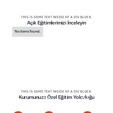
THIS IS SOME TEXT INSIDE OF A DIV BLOCK.
Açık Eğitimlerimizi İnceleyin
No items found.
THIS IS SOME TEXT INSIDE OF A DIV BLOCK.
Kurumunuza Özel Eğitim Yolculuğu
This
This
This
is
is
is
some
some
some