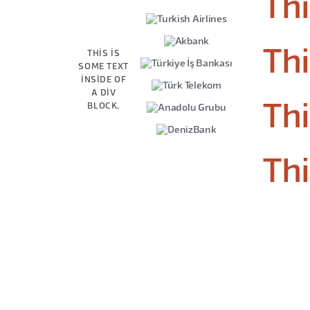
Thi
Thi
THIS IS
SOME TEXT
INSIDE OF
A DIV
BLOCK.
Thi
Thi