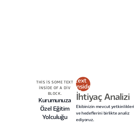
This
is
some
text
THIS IS SOME TEXT
inside
INSIDE OF A DIV
of a
BLOCK.
İhtiyaç Analizi
div
Kurumunuza
block.
Ekibinizin mevcut yetkinlikler
Özel Eğitim
ve hedeflerini birlikte analiz
Yolculuğu
ediyoruz.