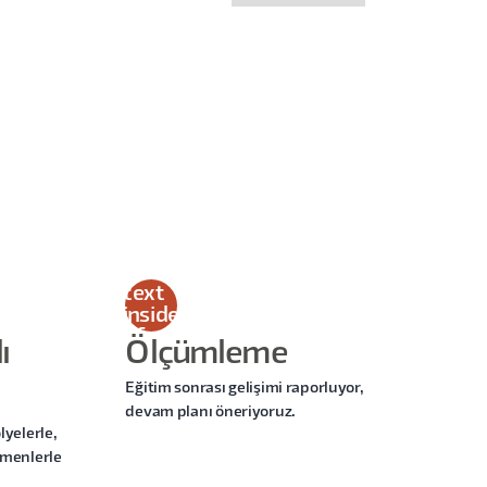
This
is
some
text
inside
of a
ı
Ölçümleme
div
block.
Eğitim sonrası gelişimi raporluyor,
devam planı öneriyoruz.
lyelerle,
tmenlerle