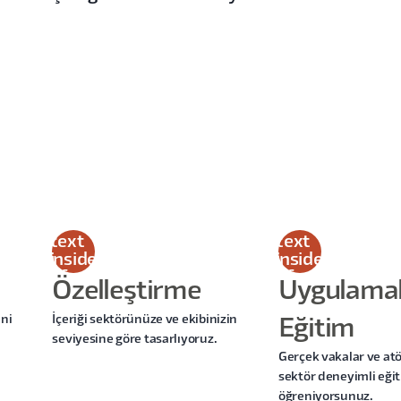
This
This
is
is
some
some
text
text
inside
inside
of a
of a
Özelleştirme
Uygulamal
div
div
block.
block.
ini
İçeriği sektörünüze ve ekibinizin
Eğitim
seviyesine göre tasarlıyoruz.
Gerçek vakalar ve atö
sektör deneyimli eği
öğreniyorsunuz.