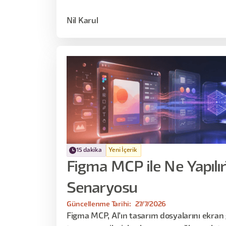
Nil Karul
15 dakika
Yeni İçerik
Figma MCP ile Ne Yapılır
Senaryosu
Güncellenme Tarihi:
27/7/2026
Figma MCP, AI'ın tasarım dosyalarını ekran