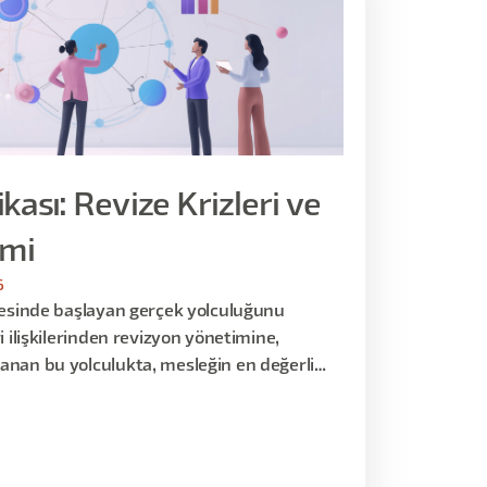
ikası: Revize Krizleri ve
imi
6
tesinde başlayan gerçek yolculuğunu
i ilişkilerinden revizyon yönetimine,
anan bu yolculukta, mesleğin en değerli
elim.