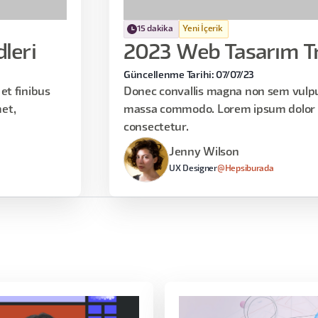
15 dakika
Yeni İçerik
leri
2023 Web Tasarım Tr
Güncellenme Tarihi: 07/07/23
et finibus
Donec convallis magna non sem vulput
et,
massa commodo. Lorem ipsum dolor s
consectetur.
Jenny Wilson
UX Designer
@Hepsiburada