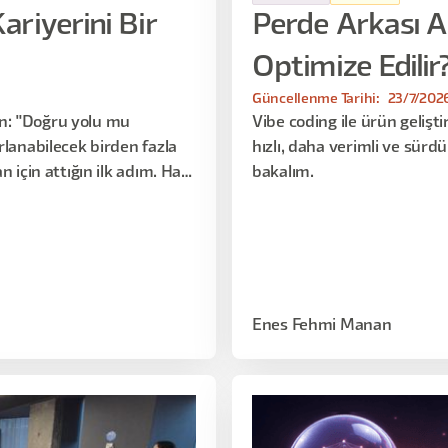
riyerini Bir
Perde Arkası AI
Optimize Edilir
Güncellenme Tarihi:
23/7/202
n: "Doğru yolu mu
Vibe coding ile ürün gelişt
rlanabilecek birden fazla
hızlı, daha verimli ve sürdü
 için attığın ilk adım. Hadi
bakalım.
Enes Fehmi Manan