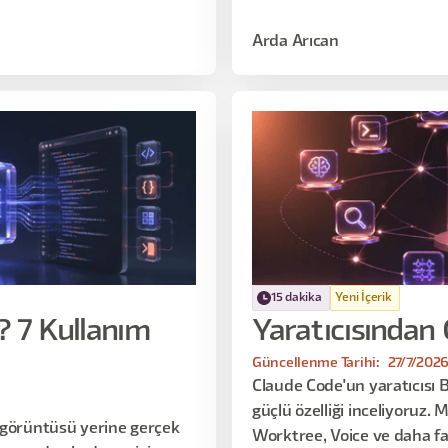
Arda Arıcan
15 dakika
Yeni İçerik
? 7 Kullanım
Yaratıcısından
Güncellenme Tarihi:
27/7/202
Claude Code'un yaratıcısı B
güçlü özelliği inceliyoruz.
 görüntüsü yerine gerçek
Worktree, Voice ve daha faz