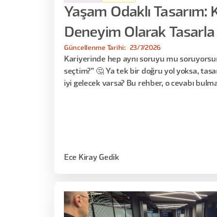
Yaşam Odaklı Tasarım: Ka
Deneyim Olarak Tasarla
Güncellenme Tarihi:
23/7/2026
Kariyerinde hep aynı soruyu mu soruyorsu
seçtim?" 🤔 Ya tek bir doğru yol yoksa, tasa
iyi gelecek varsa? Bu rehber, o cevabı bulman
gel birlikte bakalım.
Ece Kiray Gedik