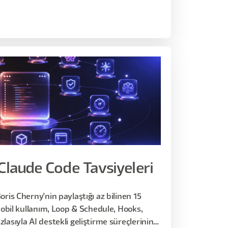
 Claude Code Tavsiyeleri
6
oris Cherny'nin paylaştığı az bilinen 15
 Mobil kullanım, Loop & Schedule, Hooks,
lasıyla AI destekli geliştirme süreçlerinin