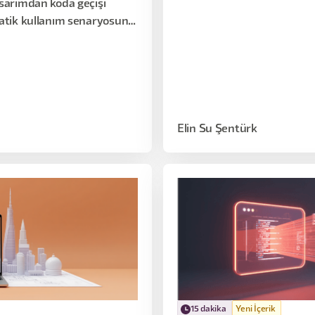
asarımdan koda geçişi
nasıl dönüştüğünü, brick ek
ratik kullanım senaryosunu,
ettiği verimlilik
Elin Su Şentürk
15 dakika
Yeni İçerik