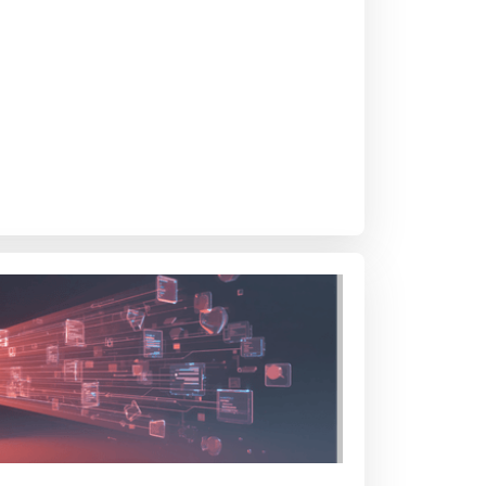
ibinin yorumlarıyla birlikte keşfedin.