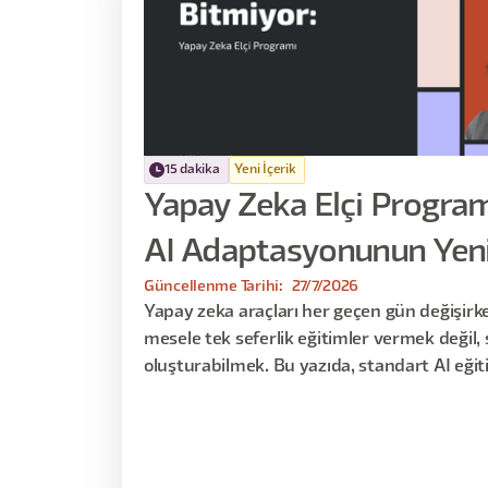
15 dakika
Yeni İçerik
Yapay Zeka Elçi Progra
AI Adaptasyonunun Yeni
Güncellenme Tarihi:
27/7/2026
Yapay zeka araçları her geçen gün değişirke
mesele tek seferlik eğitimler vermek değil, 
oluşturabilmek. Bu yazıda, standart AI eğit
kaldığını, AI elçi programlarının nasıl çalışt
üzerinden kurumların yapay zeka adaptasy
getiren yaklaşımı inceliyoruz.