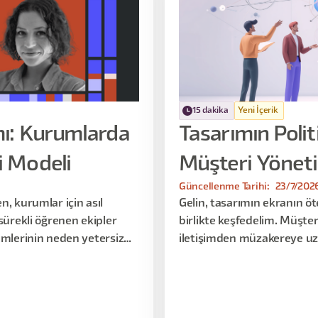
15 dakika
Yeni İçerik
mı: Kurumlarda
Tasarımın Polit
 Modeli
Müşteri Yönet
Güncellenme Tarihi:
23/7/202
n, kurumlar için asıl
Gelin, tasarımın ekranın ö
sürekli öğrenen ekipler
birlikte keşfedelim. Müşter
imlerinin neden yetersiz
iletişimden müzakereye uz
ığını ve Migros One örneği
becerilerini birlikte inceley
onunu sürdürülebilir hale