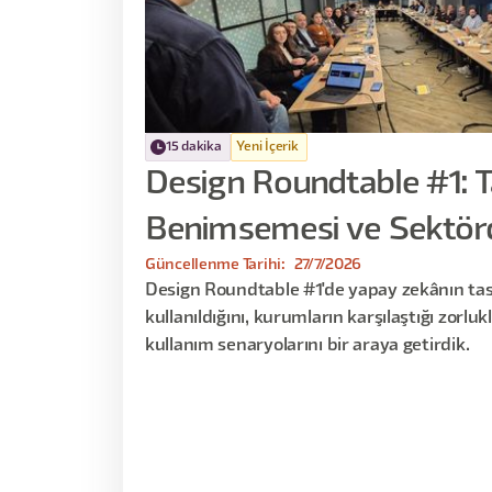
15 dakika
Yeni İçerik
Design Roundtable #1: 
Benimsemesi ve Sektörd
Güncellenme Tarihi:
27/7/2026
Design Roundtable #1'de yapay zekânın tas
kullanıldığını, kurumların karşılaştığı zorlu
kullanım senaryolarını bir araya getirdik.