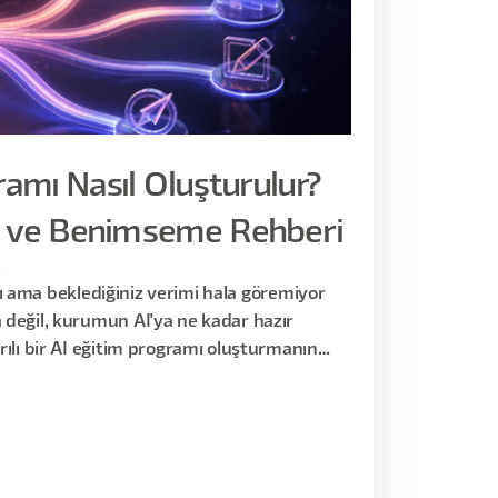
ramı Nasıl Oluşturulur?
im ve Benimseme Rehberi
6
ldı ama beklediğiniz verimi hala göremiyor
değil, kurumun AI'ya ne kadar hazır
ılı bir AI eğitim programı oluşturmanın
al şirketlerden gerçek örnekleri