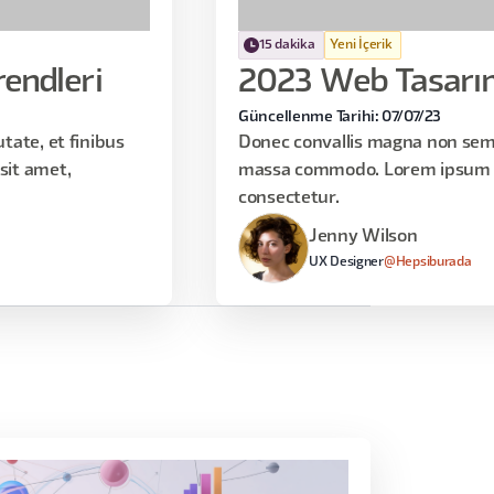
15 dakika
Yeni İçerik
endleri
2023 Web Tasarım
Güncellenme Tarihi: 07/07/23
ate, et finibus
Donec convallis magna non sem 
it amet,
massa commodo. Lorem ipsum d
consectetur.
Jenny Wilson
UX Designer
@Hepsiburada