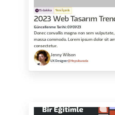
15 dakika
Yeni İçerik
2023 Web Tasarım Trend
Güncellenme Tarihi: 07/07/23
Donec convallis magna non sem vulputate, 
massa commodo. Lorem ipsum dolor sit am
consectetur.
Jenny Wilson
UX Designer
@Hepsiburada