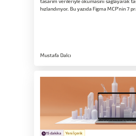
tasarım verileriyle okumasını sağlayarak t
hızlandırıyor. Bu yazıda Figma MCP'nin 7 p
gerçek kullanıcı örneklerini ve ekiplerin elde 
kazanımlarını inceliyoruz.
Mustafa Dalcı
15 dakika
Yeni İçerik