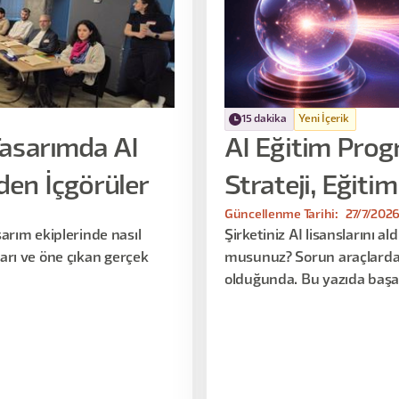
15 dakika
Yeni İçerik
Tasarımda AI
AI Eğitim Prog
en İçgörüler
Strateji, Eğit
Güncellenme Tarihi:
27/7/202
arım ekiplerinde nasıl
Şirketiniz AI lisanslarını a
kları ve öne çıkan gerçek
musunuz? Sorun araçlarda 
olduğunda. Bu yazıda başar
temel prensiplerini ve glob
keşfedeceksiniz.