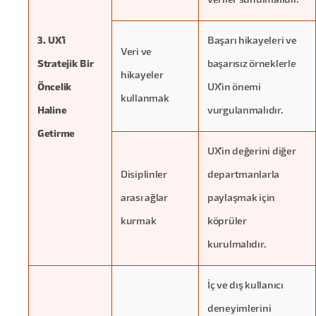
veriler sunulmalıdır.
3. UX'i
Başarı hikayeleri ve
Veri ve
Stratejik Bir
başarısız örneklerle
hikayeler
Öncelik
UX'in önemi
kullanmak
Haline
vurgulanmalıdır.
Getirme
UX'in değerini diğer
Disiplinler
departmanlarla
arası ağlar
paylaşmak için
kurmak
köprüler
kurulmalıdır.
İç ve dış kullanıcı
deneyimlerini