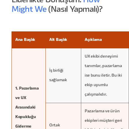
Liderlikte Dönüşüm:
How
Might We
(Nasıl Yapmalı)?
Ana Başlık
Alt Başlık
Açıklama
UX ekibi deneyimi
tanımlar, pazarlama
İş birliği
ise bunu iletir. Bu iki
sağlamak
ekip uyumlu
1. Pazarlama
çalışmalıdır.
ve UX
Arasındaki
Pazarlama ve ürün
Kopukluğu
ekipleri müşteri geri
Ortak
Giderme