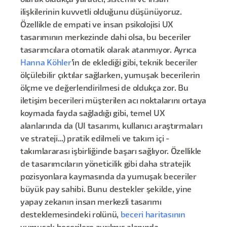
olarak oldukça yaratıcı, sistemli ve insan
ilişkilerinin kuvvetli olduğunu düşünüyoruz.
Özellikle de empati ve insan psikolojisi UX
tasarımının merkezinde dahi olsa, bu beceriler
tasarımcılara otomatik olarak atanmıyor. Ayrıca
Hanna Köhler
’in de eklediği gibi, teknik beceriler
ölçülebilir çıktılar sağlarken, yumuşak becerilerin
ölçme ve değerlendirilmesi de oldukça zor. Bu
iletişim becerileri müşterilen acı noktalarını ortaya
koymada fayda sağladığı gibi, temel UX
alanlarında da (UI tasarımı, kullanıcı araştırmaları
ve strateji…) pratik edilmeli ve takım içi -
takımlararası işbirliğinde başarı sağlıyor. Özellikle
de tasarımcıların yöneticilik gibi daha stratejik
pozisyonlara kaymasında da yumuşak beceriler
büyük pay sahibi. Bunu destekler şekilde, yine
yapay zekanın insan merkezli tasarımı
desteklemesindeki rolünü,
beceri haritasının