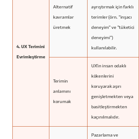
Alternatif
ayrıştırmak için farklı
kavramlar
terimler (örn. "inşacı
üretmek
deneyim" ve "tüketici
deneyimi")
4. UX Terimini
kullanılabilir.
Evrimleştirme
UX'in insan odaklı
kökenlerini
Terimin
koruyarak aşırı
anlamını
genişletmekten veya
korumak
basitleştirmekten
kaçınılmalıdır.
Pazarlama ve