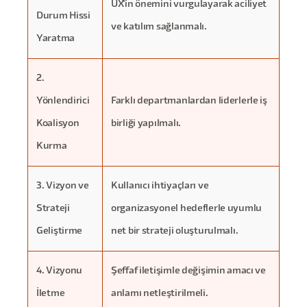
UX'in önemini vurgulayarak aciliyet
Durum Hissi
ve katılım sağlanmalı.
Yaratma
2.
Yönlendirici
Farklı departmanlardan liderlerle iş
Koalisyon
birliği yapılmalı.
Kurma
3. Vizyon ve
Kullanıcı ihtiyaçları ve
Strateji
organizasyonel hedeflerle uyumlu
Geliştirme
net bir strateji oluşturulmalı.
4. Vizyonu
Şeffaf iletişimle değişimin amacı ve
İletme
anlamı netleştirilmeli.