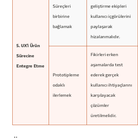
Süreçleri
geliştirme ekipleri
birbirine
kullanıcı içgörülerini
bağlamak
paylaşarak
hizalanmalıdır.
5. UX'i Ürün
Fikirleri erken
Sürecine
aşamalarda test
Entegre Etme
Prototipleme
ederek gerçek
odaklı
kullanıcı ihtiyaçlarını
ilerlemek
karşılayacak
çözümler
üretilmelidir.