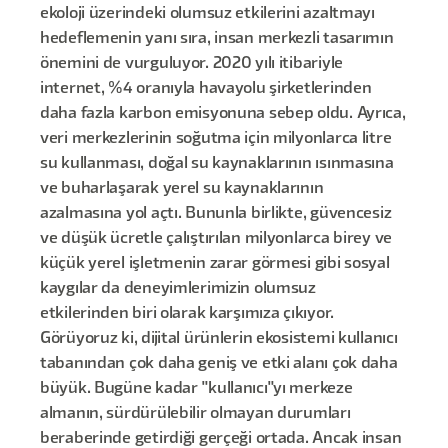
ekoloji üzerindeki olumsuz etkilerini azaltmayı
hedeflemenin yanı sıra, insan merkezli tasarımın
önemini de vurguluyor. 2020 yılı itibariyle
internet, %4 oranıyla havayolu şirketlerinden
daha fazla karbon emisyonuna sebep oldu. Ayrıca,
veri merkezlerinin soğutma için milyonlarca litre
su kullanması, doğal su kaynaklarının ısınmasına
ve buharlaşarak yerel su kaynaklarının
azalmasına yol açtı. Bununla birlikte, güvencesiz
ve düşük ücretle çalıştırılan milyonlarca birey ve
küçük yerel işletmenin zarar görmesi gibi sosyal
kaygılar da deneyimlerimizin olumsuz
etkilerinden biri olarak karşımıza çıkıyor.
Görüyoruz ki, dijital ürünlerin ekosistemi kullanıcı
tabanından çok daha geniş ve etki alanı çok daha
büyük. Bugüne kadar "kullanıcı"yı merkeze
almanın, sürdürülebilir olmayan durumları
beraberinde getirdiği gerçeği ortada. Ancak insan