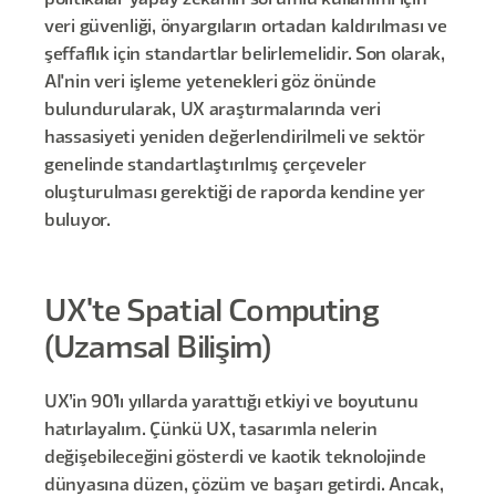
politikalar yapay zekanın sorumlu kullanımı için
veri güvenliği, önyargıların ortadan kaldırılması ve
şeffaflık için standartlar belirlemelidir. Son olarak,
AI'nin veri işleme yetenekleri göz önünde
bulundurularak, UX araştırmalarında veri
hassasiyeti yeniden değerlendirilmeli ve sektör
genelinde standartlaştırılmış çerçeveler
oluşturulması gerektiği de raporda kendine yer
buluyor.
UX'te Spatial Computing
(Uzamsal Bilişim)
UX’in 90’lı yıllarda yarattığı etkiyi ve boyutunu
hatırlayalım. Çünkü UX, tasarımla nelerin
değişebileceğini gösterdi ve kaotik teknolojinde
dünyasına düzen, çözüm ve başarı getirdi. Ancak,