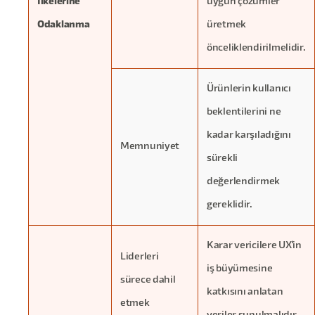
İlkelerine
uygun çözümler
Odaklanma
üretmek
önceliklendirilmelidir.
Ürünlerin kullanıcı
beklentilerini ne
kadar karşıladığını
Memnuniyet
sürekli
değerlendirmek
gereklidir.
Karar vericilere UX'in
Liderleri
iş büyümesine
sürece dahil
katkısını anlatan
etmek